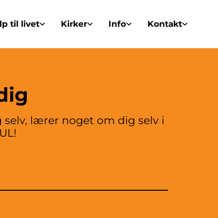
p til livet
Kirker
Info
Kontakt
dig
selv, lærer noget om dig selv i
KUL!