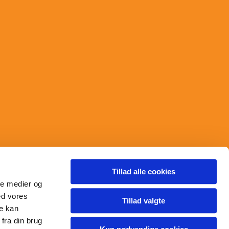
Tillad alle cookies
ale medier og
ed vores
Tillad valgte
re kan
fra din brug