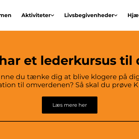
mmen
Aktiviteter
Livsbegivenheder
Hjæl
 har et lederkursus til 
unne du tænke dig at blive klogere på dig 
ation til omverdenen? Så skal du prøve 
Læs mere her