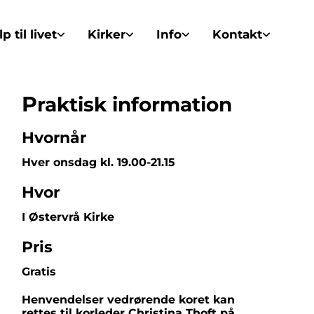
p til livet
Kirker
Info
Kontakt
P
raktisk information
Hvornår
Hver onsdag kl. 19.00-21.15
Hvor
I Østervrå Kirke
Pris
Gratis
Henvendelser vedrørende koret kan
rettes til korleder Christina Thoft på