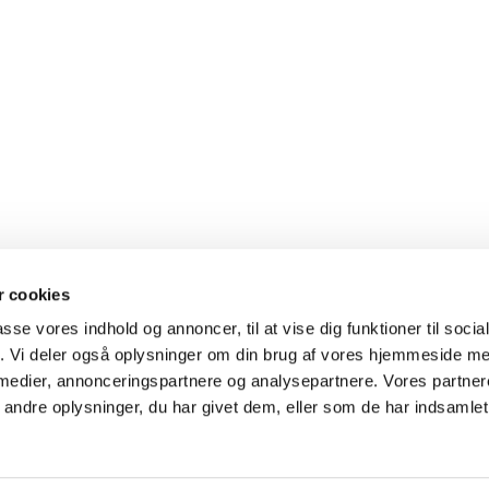
 cookies
passe vores indhold og annoncer, til at vise dig funktioner til soci
fik. Vi deler også oplysninger om din brug af vores hjemmeside m
 medier, annonceringspartnere og analysepartnere. Vores partne
ndre oplysninger, du har givet dem, eller som de har indsamlet 
Privatlivspolitik
Log på ChurchDesk