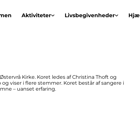
mmen
Aktiviteter
Livsbegivenheder
Hjæl
stervrå Kirke. Koret ledes af Christina Thoft og
og viser i flere stemmer. Koret består af sangere i
omne – uanset erfaring.