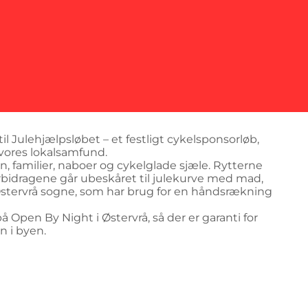
 til Julehjælpsløbet – et festligt cykelsponsorløb,
i vores lokalsamfund.
n, familier, naboer og cykelglade sjæle. Rytterne
orbidragene går ubeskåret til julekurve med mad,
g Østervrå sogne, som har brug for en håndsrækning
 Open By Night i Østervrå, så der er garanti for
n i byen.