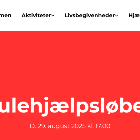
mmen
Aktiviteter
Livsbegivenheder
Hjæl
ulehjælpsløb
D. 29. august 2025 kl. 17.00