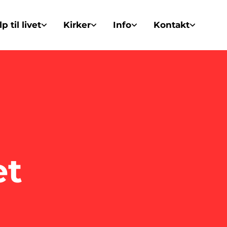
p til livet
Kirker
Info
Kontakt
et