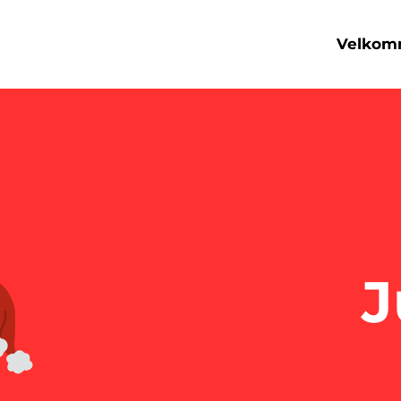
Velko
J