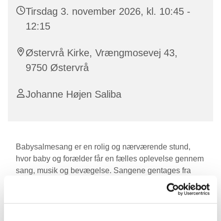
Tirsdag 3. november 2026, kl. 10:45 -
12:15
Østervrå Kirke, Vrængmosevej 43,
9750 Østervrå
Johanne Højen Saliba
Babysalmesang er en rolig og nærværende stund,
hvor baby og forælder får en fælles oplevelse gennem
sang, musik og bevægelse. Sangene gentages fra
gang til gang for at skabe genkendelighed og tryghed
hos barnet.
Forskning viser i dag, at musik har stor betydning for