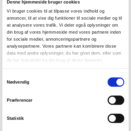
Denne hjemmeside bruger cookies
det lille barns udvikling – allerede fra det er i mors
mave. Musik stimulerer sanserne og understøtter
Vi bruger cookies til at tilpasse vores indhold og
barnets sproglige, følelsesmæssige og motoriske
annoncer, til at vise dig funktioner til sociale medier og til
udvikling.
at analysere vores trafik. Vi deler også oplysninger om
din brug af vores hjemmeside med vores partnere inden
Vi synger både salmer og børnesange, laver små
for sociale medier, annonceringspartnere og
bevægelser og bruger enkle instrumenter, tørklæder
analysepartnere. Vores partnere kan kombinere disse
og andre sanseindtryk. Alt sammen styrker det båndet
data med andre oplysninger, du har givet dem, eller som
mellem barn og voksen og giver en tryg og
de har indsamlet fra din brug af deres tjenester.
meningsfuld stund sammen.
Til babysalmesang handler det ikke om at synge
Samtykkevalg
Nødvendig
smukt – alle kan være med.
Husk: din stemme er den allerbedste i dit barns ører.
Præferencer
Statistik