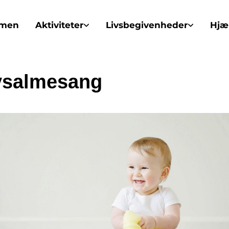
mmen
Aktiviteter
Livsbegivenheder
Hjæl
ysalmesang