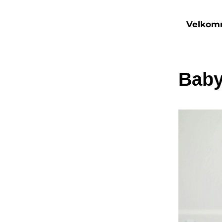
Velko
Bab