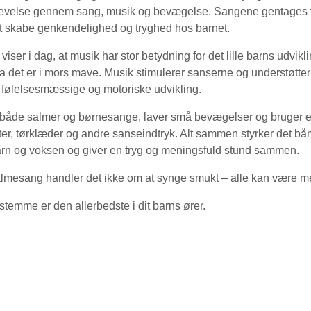
levelse gennem sang, musik og bevægelse. Sangene gentages fr
at skabe genkendelighed og tryghed hos barnet.
viser i dag, at musik har stor betydning for det lille barns udvikl
ra det er i mors mave. Musik stimulerer sanserne og understøtter
 følelsesmæssige og motoriske udvikling.
 både salmer og børnesange, laver små bevægelser og bruger 
er, tørklæder og andre sanseindtryk. Alt sammen styrker det bå
rn og voksen og giver en tryg og meningsfuld stund sammen.
almesang handler det ikke om at synge smukt – alle kan være m
stemme er den allerbedste i dit barns ører.