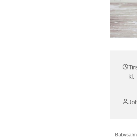
Tir
kl.
Jo
Babysalme