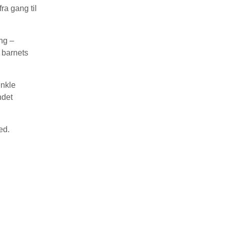
a gang til
ing –
 barnets
enkle
ndet
ed.