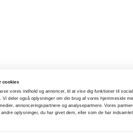
 cookies
passe vores indhold og annoncer, til at vise dig funktioner til soci
fik. Vi deler også oplysninger om din brug af vores hjemmeside m
 medier, annonceringspartnere og analysepartnere. Vores partne
ndre oplysninger, du har givet dem, eller som de har indsamlet 
Privatlivspolitik
Log på ChurchDesk