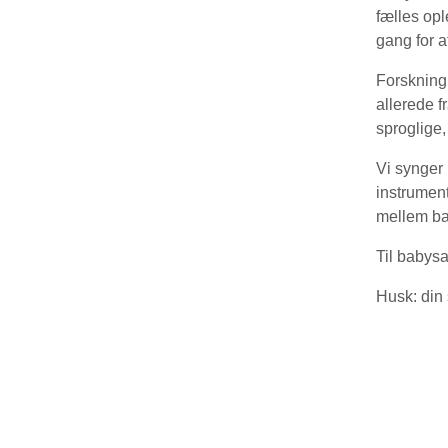
fælles op
gang for 
Forskning 
allerede f
sproglige,
Vi synger
instrument
mellem ba
Til babys
Husk: din 