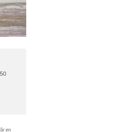
750
år en