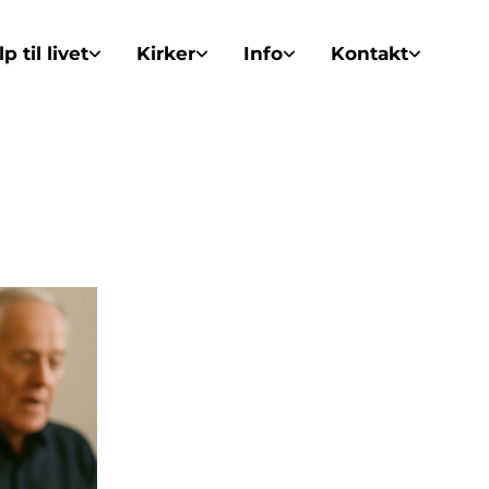
p til livet
Kirker
Info
Kontakt