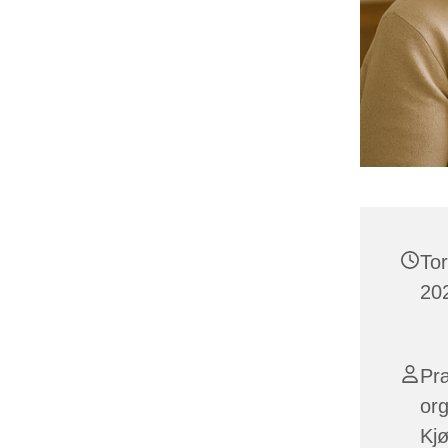
To
202
Præ
or
Kjø