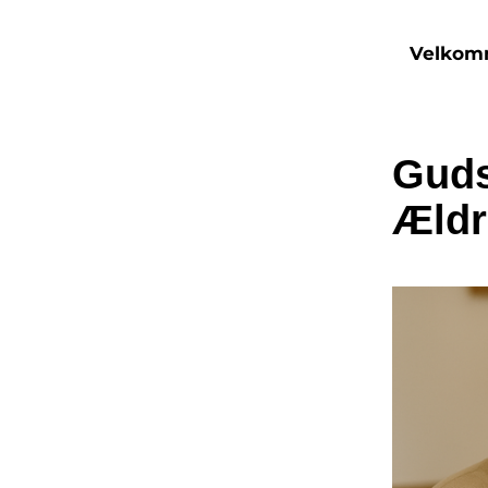
Velko
Guds
Ældr