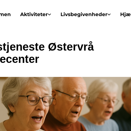
mmen
Aktiviteter
Livsbegivenheder
Hjæl
tjeneste Østervrå
ecenter