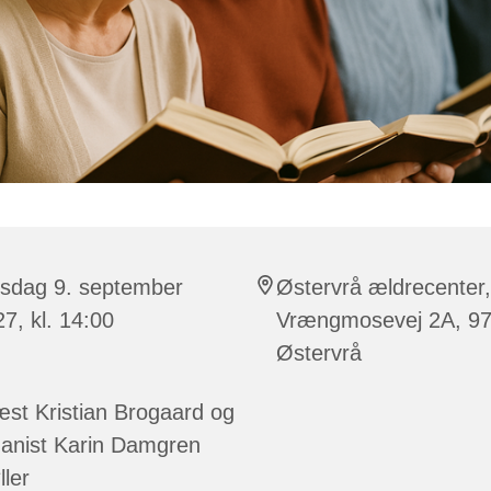
rsdag 9. september
Østervrå ældrecenter,
7, kl. 14:00
Vrængmosevej 2A, 9
Østervrå
st Kristian Brogaard og
ganist Karin Damgren
ller