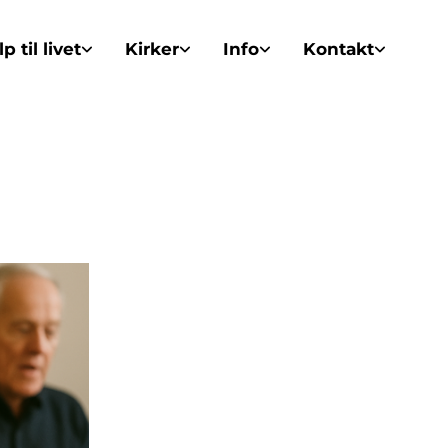
p til livet
Kirker
Info
Kontakt