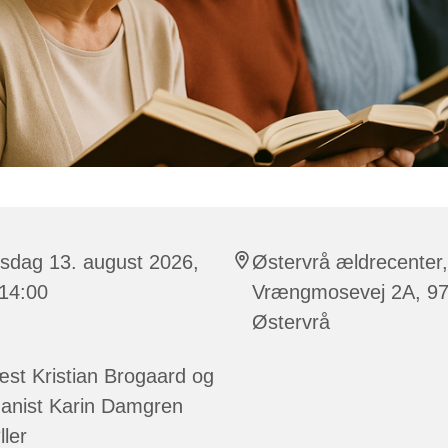
sdag 13. august 2026,
Østervrå ældrecenter,
 14:00
Vrængmosevej 2A, 9
Østervrå
st Kristian Brogaard og
ganist Karin Damgren
ller