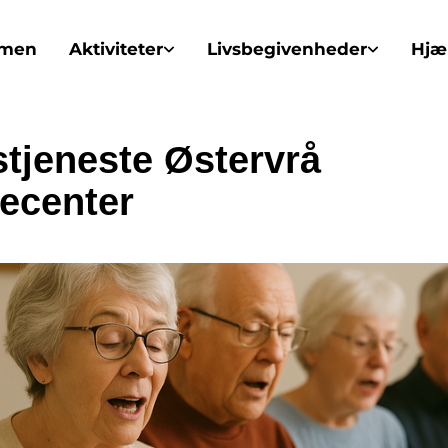
mmen
Aktiviteter
Livsbegivenheder
Hjæl
tjeneste Østervrå
ecenter