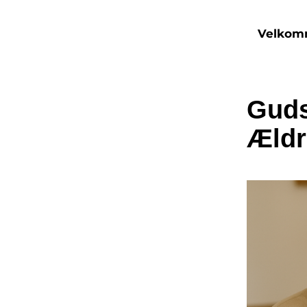
Velko
Guds
Ældr