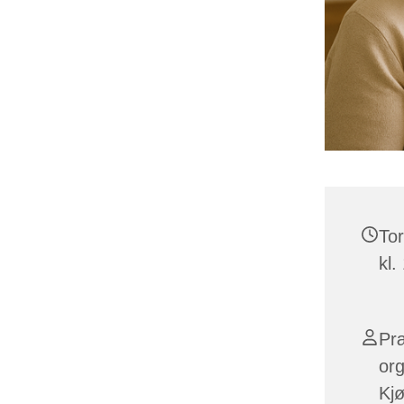
Tor
kl.
Præ
or
Kjø