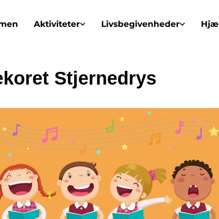
mmen
Aktiviteter
Livsbegivenheder
Hjæl
ekoret Stjernedrys