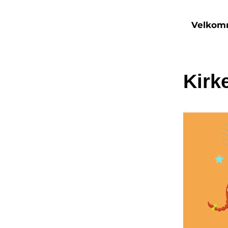
Velko
Kirk