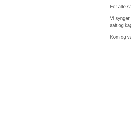
For alle s
Vi synger
saft og ka
Kom og v