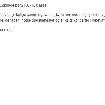
angglade børn i 3. - 6. klasse.
 sjove og dejlige sange og salmer, lærer om noder og rytmer, h
ge, deltager i nogle gudstjenester og enkelte koncerter i løbet af 
ær med!