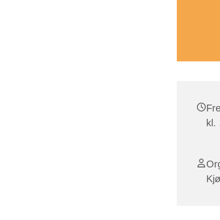
Fr
kl.
Or
Kjø