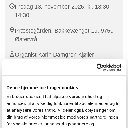
Fredag 13. november 2026, kl. 13:30 -
14:30
Præstegården, Bakkevænget 19, 9750
Østervrå
Organist Karin Damgren Kjøller
For alle sangglade børn i 3. - 6. klasse.
Denne hjemmeside bruger cookies
Vi bruger cookies til at tilpasse vores indhold og
Vi synger sjove og dejlige sange og salmer, lærer om
annoncer, til at vise dig funktioner til sociale medier og til
noder og rytmer, hygger med saft og kage, deltager i
at analysere vores trafik. Vi deler også oplysninger om
nogle gudstjenester og enkelte koncerter i løbet af
din brug af vores hjemmeside med vores partnere inden
året.
for sociale medier, annonceringspartnere og