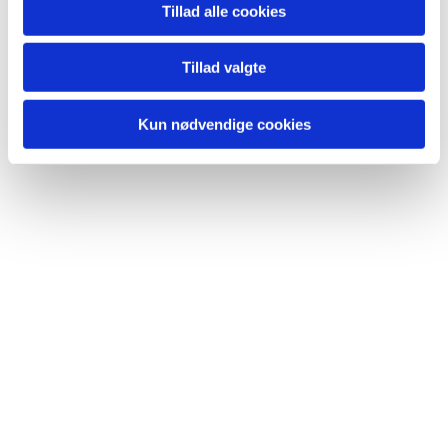
Tillad alle cookies
Du vil måske også kunne lide...
Tillad valgte
Kun nødvendige cookies