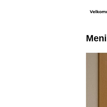
Velko
Men