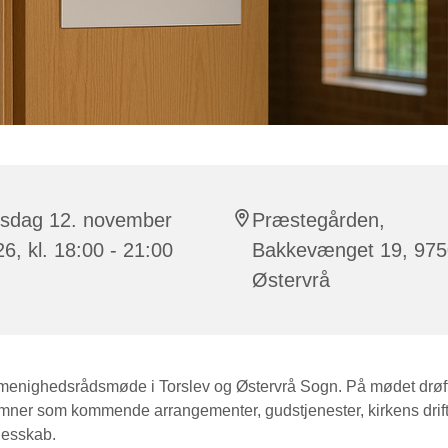
rsdag 12. november
Præstegården,
6, kl. 18:00 - 21:00
Bakkevænget 19, 975
Østervrå
 menighedsrådsmøde i Torslev og Østervrå Sogn. På mødet drøft
emner som kommende arrangementer, gudstjenester, kirkens drift
lesskab.