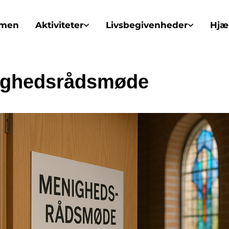
mmen
Aktiviteter
Livsbegivenheder
Hjæl
ighedsrådsmøde