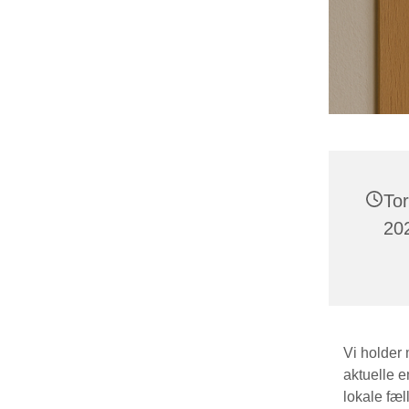
To
202
Vi holder
aktuelle 
lokale fæl