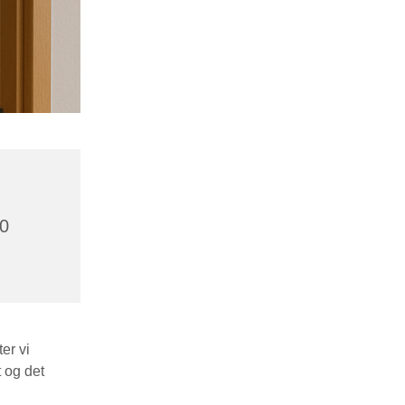
0
er vi
 og det