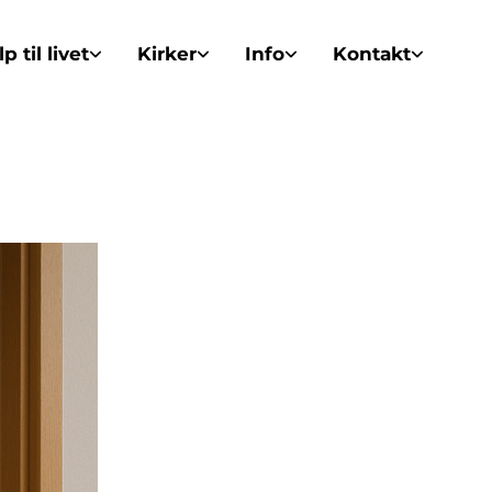
p til livet
Kirker
Info
Kontakt