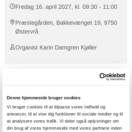
Fredag 16. april 2027, kl. 09:30 - 11:00
Præstegården, Bakkevænget 19, 9750
Østervrå
Organist Karin Damgren Kjøller
Kom og vær med til en hyggelig sangformiddag hver
anden fredag (ulige uger) kl. 9.30-11.00.
Denne hjemmeside bruger cookies
Vi starter ud med kaffe, te og brød - og der er god tid til
snak og hyggeligt samvær.
Vi bruger cookies til at tilpasse vores indhold og
annoncer, til at vise dig funktioner til sociale medier og til
Bagefter synger vi fællessange og salmer i ca. 45
at analysere vores trafik. Vi deler også oplysninger om
minutter. Alle er velkomne, og der er salme -og
din brug af vores hjemmeside med vores partnere inden
sangbøger til rådighed.