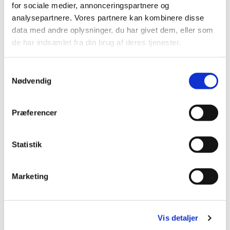
for sociale medier, annonceringspartnere og
analysepartnere. Vores partnere kan kombinere disse
Det er gratis at deltage.
data med andre oplysninger, du har givet dem, eller som
Vi glæder os til at synge sammen med dig!
de har indsamlet fra din brug af deres tjenester.
Samtykkevalg
Nødvendig
Præferencer
Statistik
Marketing
Vis detaljer