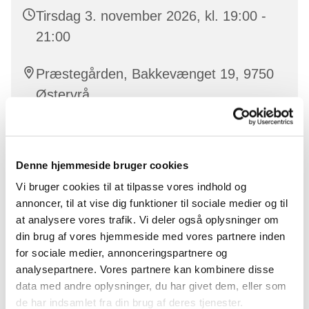
Tirsdag 3. november 2026, kl. 19:00 -
21:00
Præstegården, Bakkevænget 19, 9750
Østervrå
Denne hjemmeside bruger cookies
En hyggelig aften med strik, fællesskab og en kort
andagt. Vi mødes (som udgangspunkt) den anden
Vi bruger cookies til at tilpasse vores indhold og
tirsdag i hver måned kl. 19.00–21.00. Alle er velkomne
annoncer, til at vise dig funktioner til sociale medier og til
– uanset erfaring. Du kan få garn og opskrift, eller
at analysere vores trafik. Vi deler også oplysninger om
medbringe dit eget projekt.
din brug af vores hjemmeside med vores partnere inden
for sociale medier, annonceringspartnere og
analysepartnere. Vores partnere kan kombinere disse
data med andre oplysninger, du har givet dem, eller som
de har indsamlet fra din brug af deres tjenester.