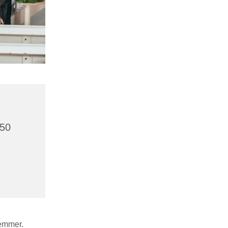
750
temmer.