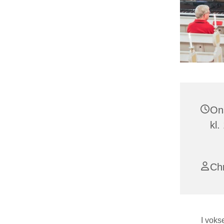
On
kl.
Chr
I voks