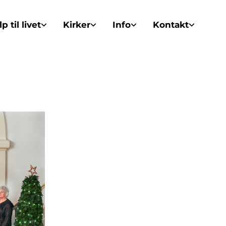
p til livet
Kirker
Info
Kontakt