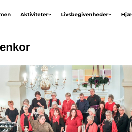
mmen
Aktiviteter
Livsbegivenheder
Hjæl
enkor