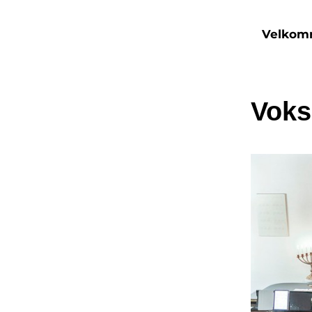
Velko
Voks