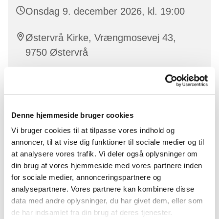
Onsdag 9. december 2026, kl. 19:00
Østervrå Kirke, Vrængmosevej 43,
9750 Østervrå
Christina Thoft
Denne hjemmeside bruger cookies
Vi bruger cookies til at tilpasse vores indhold og
I voksenkoret synger vi viser, sange, gospel og pop i
annoncer, til at vise dig funktioner til sociale medier og til
to, tre eller fire stemmer.
at analysere vores trafik. Vi deler også oplysninger om
Alle kan være med – der er altid plads til nye!
din brug af vores hjemmeside med vores partnere inden
for sociale medier, annonceringspartnere og
analysepartnere. Vores partnere kan kombinere disse
data med andre oplysninger, du har givet dem, eller som
de har indsamlet fra din brug af deres tjenester.