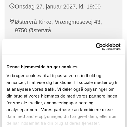
Onsdag 27. januar 2027, kl. 19:00
Østervrå Kirke, Vrængmosevej 43,
9750 Østervrå
Christina Thoft
Denne hjemmeside bruger cookies
Vi bruger cookies til at tilpasse vores indhold og
I voksenkoret synger vi viser, sange, gospel og pop i
annoncer, til at vise dig funktioner til sociale medier og til
to, tre eller fire stemmer.
at analysere vores trafik. Vi deler også oplysninger om
Alle kan være med – der er altid plads til nye!
din brug af vores hjemmeside med vores partnere inden
for sociale medier, annonceringspartnere og
analysepartnere. Vores partnere kan kombinere disse
data med andre oplysninger, du har givet dem, eller som
de har indsamlet fra din brug af deres tjenester.