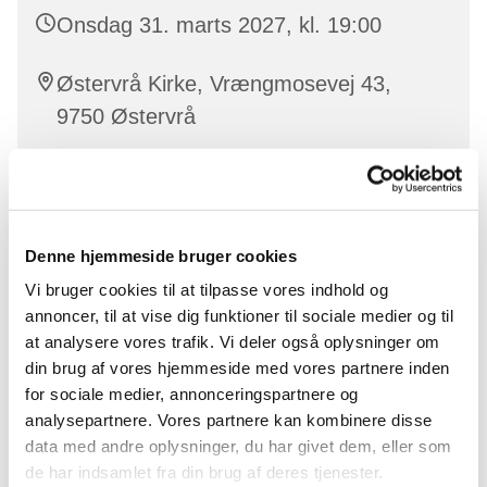
Onsdag 31. marts 2027, kl. 19:00
Østervrå Kirke, Vrængmosevej 43,
9750 Østervrå
Christina Thoft
Denne hjemmeside bruger cookies
Vi bruger cookies til at tilpasse vores indhold og
I voksenkoret synger vi viser, sange, gospel og pop i
annoncer, til at vise dig funktioner til sociale medier og til
to, tre eller fire stemmer.
at analysere vores trafik. Vi deler også oplysninger om
Alle kan være med – der er altid plads til nye!
din brug af vores hjemmeside med vores partnere inden
for sociale medier, annonceringspartnere og
analysepartnere. Vores partnere kan kombinere disse
data med andre oplysninger, du har givet dem, eller som
de har indsamlet fra din brug af deres tjenester.