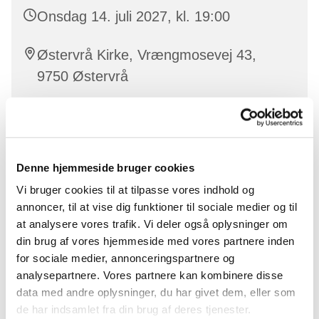
Onsdag 14. juli 2027, kl. 19:00
Østervrå Kirke, Vrængmosevej 43,
9750 Østervrå
Christina Thoft
Denne hjemmeside bruger cookies
Vi bruger cookies til at tilpasse vores indhold og
I voksenkoret synger vi viser, sange, gospel og pop i
annoncer, til at vise dig funktioner til sociale medier og til
to, tre eller fire stemmer.
at analysere vores trafik. Vi deler også oplysninger om
Alle kan være med – der er altid plads til nye!
din brug af vores hjemmeside med vores partnere inden
for sociale medier, annonceringspartnere og
analysepartnere. Vores partnere kan kombinere disse
data med andre oplysninger, du har givet dem, eller som
de har indsamlet fra din brug af deres tjenester.