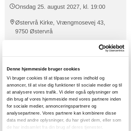
Onsdag 25. august 2027, kl. 19:00
Østervrå Kirke, Vrængmosevej 43,
9750 Østervrå
Christina Thoft
Denne hjemmeside bruger cookies
Vi bruger cookies til at tilpasse vores indhold og
I voksenkoret synger vi viser, sange, gospel og pop i
annoncer, til at vise dig funktioner til sociale medier og til
to, tre eller fire stemmer.
at analysere vores trafik. Vi deler også oplysninger om
Alle kan være med – der er altid plads til nye!
din brug af vores hjemmeside med vores partnere inden
for sociale medier, annonceringspartnere og
analysepartnere. Vores partnere kan kombinere disse
data med andre oplysninger, du har givet dem, eller som
de har indsamlet fra din brug af deres tjenester.